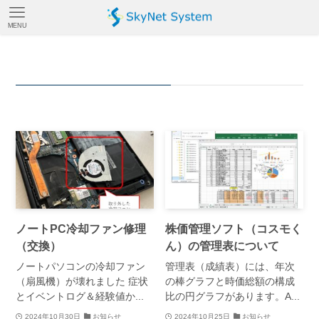
MENU
お知らせ
– category –
ノートPC冷却ファン修理
株価管理ソフト（コスモく
（交換）
ん）の管理表について
ノートパソコンの冷却ファン
管理表（成績表）には、年次
（扇風機）が壊れました 症状
の棒グラフと時価総額の構成
とイベントログ＆経験値か...
比の円グラフがあります。A...
2024年10月30日
お知らせ
2024年10月25日
お知らせ