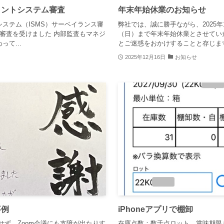
メントシステム審査
年末年始休業のお知らせ
ステム（ISMS）サーベイランス審
弊社では、誠に勝手ながら、2025年1
審査を受けました 内部監査もマネジ
（日）まで年末年始休業とさせてい
て...
とご迷惑をおかけすることと存じますが
2025年12月16日
お知らせ
事例
iPhoneアプリで棚卸
定せず、Zoom会議にも支障が出たりす
在庫点数：数千点ロット、賞味期限