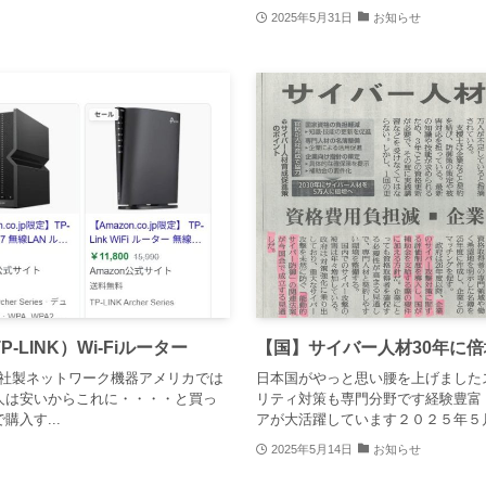
2025年5月31日
お知らせ
LINK）Wi-Fiルーター
【国】サイバー人材30年に倍
nk社製ネットワーク機器アメリカでは
日本国がやっと思い腰を上げました
人は安いからこれに・・・・と買っ
リティ対策も専門分野です経験豊富
入す...
アが大活躍しています２０２５年５月１
2025年5月14日
お知らせ