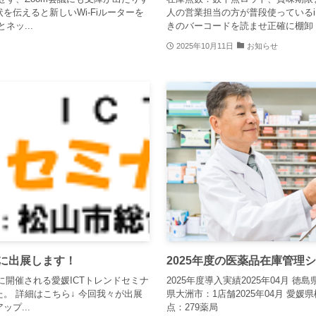
を伝えると新しいWi-Fiルーターを
人の営業担当の方が普段使っているi
ネッ...
きのバーコードを読ませ正確に棚卸 1分
2025年10月11日
お知らせ
ーに出展します！
2025年度の医薬品在庫管理シ
日に開催される愛媛ICTトレンドセミナ
2025年度導入実績2025年04月 徳島
。 詳細はこちら↓ 今回我々が出展
県大洲市：1店舗2025年04月 愛媛県
プ...
点：279薬局