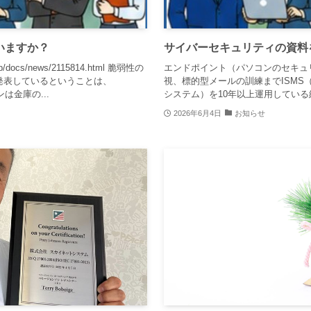
できていますか？
サイバーセキュリティの資料
co.jp/docs/news/2115814.html 脆弱性の
エンドポイント（パソコンのセキュ
発表しているということは、
視、標的型メールの訓練までISMS
ンは金庫の...
システム）を10年以上運用している経
2026年6月4日
お知らせ