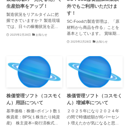
生産効率をアップ！
外でもご利用いただけま
す！
製造状況をリアルタイムに把
握できていますか？ 製造現場
SC-Foodの製造管理は、「原
では、日々の稼働状況を正...
材料から商品を作る」ことを
基本としています。 賞味期...
2025年2月28日
お知らせ
2025年2月28日
お知らせ
株価管理ソフト（コスモく
株価管理ソフト（コスモく
ん）用語について
ん）増減率について
基準価格：株価÷ポイント数１
２０２５年になり２０２４年
株資産：BPS(１株当たり純資
の間で時価総額が何パーセン
産) 株主資本÷発行済株式...
ト増えたかが気になると思...