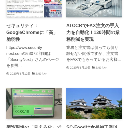
セキュリティ：
AI OCRでFAX注文の手入
GoogleChromeに「高」
力を自動化！130時間の業
脆弱性
務削減を実現
https://www.security-
業務と注文書は切っても切り
next.com/168072 詳細は
離せない関係ですが、注文書
「SecrityNext」さんのページ
をFAXでもらっているお客様...
を参照...
2025年3月10日
お知らせ
2025年3月12日
お知らせ
製造現場の「見える化」で
SC-Foodは食品加工業以